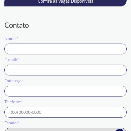
Confira as Vagas Disponíveis
Contato
Nome:*
E-mail:*
Endereço:
Telefone:*
Estado:*