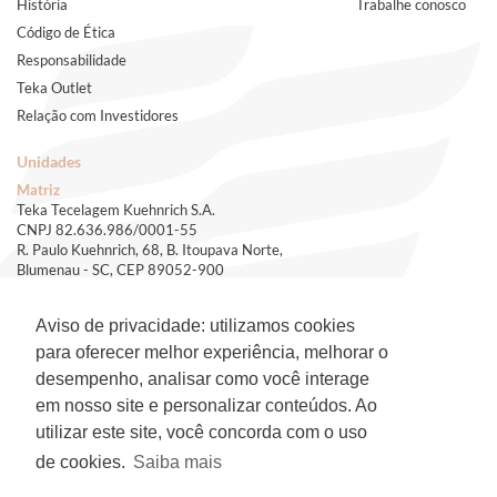
História
Trabalhe conosco
Código de Ética
Responsabilidade
Teka Outlet
Relação com Investidores
Unidades
Matriz
Teka Tecelagem Kuehnrich S.A.
CNPJ 82.636.986/0001-55
R. Paulo Kuehnrich, 68, B. Itoupava Norte,
Blumenau - SC, CEP 89052-900
(47) 3321-5000
e-mail - teka.bnu@teka.com.br
Aviso de privacidade: utilizamos cookies
Filial
para oferecer melhor experiência, melhorar o
Teka Tecelagem Kuehnrich S.A.
desempenho, analisar como você interage
CNPJ 82.636.986/0003-17
Rod. SP 332, Km 153, s/n, B. Jardim Blumenau,
em nosso site e personalizar conteúdos. Ao
Artur Nogueira - SP, CEP 13160-512
utilizar este site, você concorda com o uso
(19) 3827-9200
e-mail - teka.arno@teka.com.br
de cookies.
Saiba mais