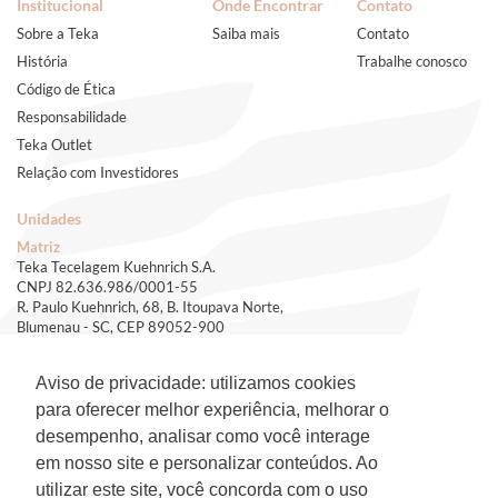
Institucional
Onde Encontrar
Contato
Sobre a Teka
Saiba mais
Contato
História
Trabalhe conosco
Código de Ética
Responsabilidade
Teka Outlet
Relação com Investidores
Unidades
Matriz
Teka Tecelagem Kuehnrich S.A.
CNPJ 82.636.986/0001-55
R. Paulo Kuehnrich, 68, B. Itoupava Norte,
Blumenau - SC, CEP 89052-900
(47) 3321-5000
e-mail - teka.bnu@teka.com.br
Aviso de privacidade: utilizamos cookies
Filial
para oferecer melhor experiência, melhorar o
Teka Tecelagem Kuehnrich S.A.
CNPJ 82.636.986/0003-17
desempenho, analisar como você interage
Rod. SP 332, Km 153, s/n, B. Jardim Blumenau,
em nosso site e personalizar conteúdos. Ao
Artur Nogueira - SP, CEP 13160-512
utilizar este site, você concorda com o uso
(19) 3827-9200