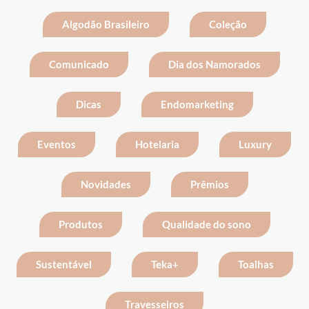
Algodão Brasileiro
Coleção
Comunicado
Dia dos Namorados
Dicas
Endomarketing
Eventos
Hotelaria
Luxury
Novidades
Prêmios
Produtos
Qualidade do sono
Sustentável
Teka+
Toalhas
Travesseiros