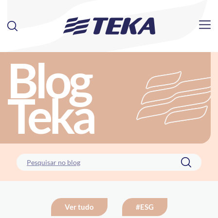
Blog
Teka
Ver tudo
#ESG