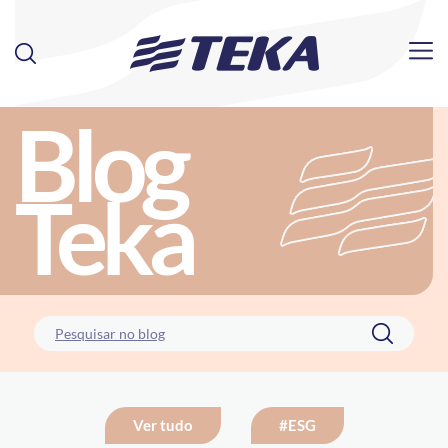
Blog
Teka
Ver tudo
#ESG