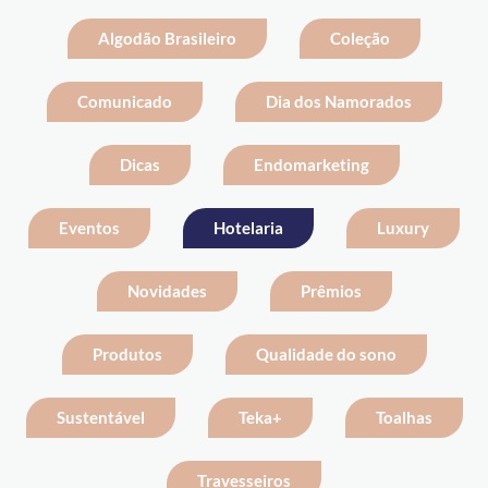
Algodão Brasileiro
Coleção
Comunicado
Dia dos Namorados
Dicas
Endomarketing
Eventos
Hotelaria
Luxury
Novidades
Prêmios
Produtos
Qualidade do sono
Sustentável
Teka+
Toalhas
Travesseiros