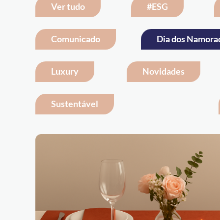
Ver tudo
#ESG
Comunicado
Dia dos Namora
Luxury
Novidades
Sustentável