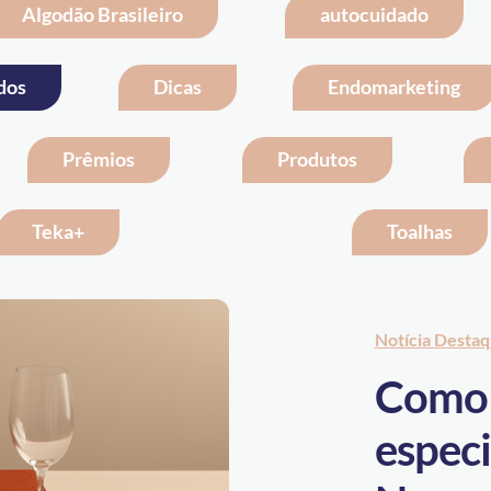
Algodão Brasileiro
autocuidado
dos
Dicas
Endomarketing
Prêmios
Produtos
Teka+
Toalhas
Notícia Desta
Como 
especi