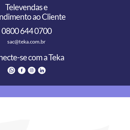
Televendas e
ndimento ao Cliente
0800 644 0700
sac@teka.com.br
ecte-se com a Teka