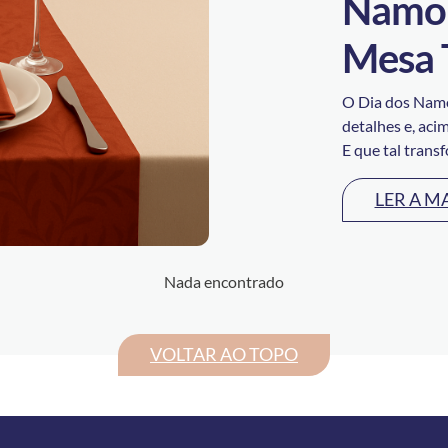
Namor
Mesa 
O Dia dos Namo
detalhes e, aci
E que tal transf
LER A M
Nada encontrado
VOLTAR AO TOPO