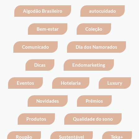
Algodão Brasileiro
autocuidado
Bem-estar
Coleção
Comunicado
Dia dos Namorados
Dicas
Endomarketing
Eventos
Hotelaria
Luxury
Novidades
Prêmios
Produtos
Qualidade do sono
Roupão
Sustentável
Teka+