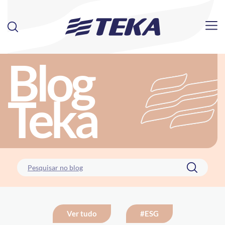
Blog
Teka
Ver tudo
#ESG