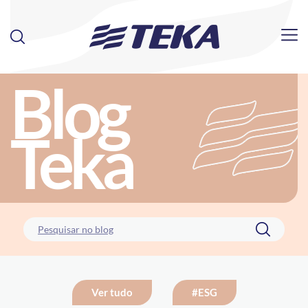
Blog
Teka
Ver tudo
#ESG