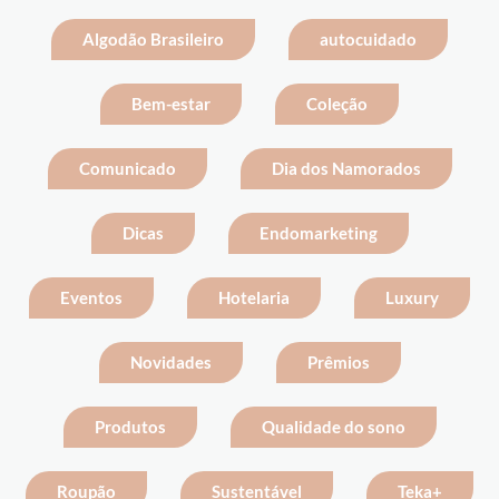
Algodão Brasileiro
autocuidado
Bem-estar
Coleção
Comunicado
Dia dos Namorados
Dicas
Endomarketing
Eventos
Hotelaria
Luxury
Novidades
Prêmios
Produtos
Qualidade do sono
Roupão
Sustentável
Teka+