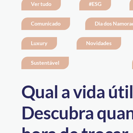
Ver tudo
#ESG
Comunicado
Dia dos Namora
Luxury
Novidades
Sustentável
Qual a vida úti
Descubra quand