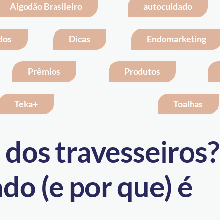
Algodão Brasileiro
autocuidado
dos
Dicas
Endomarketing
Prêmios
Produtos
Teka+
Toalhas
l dos travesseiros?
o (e por que) é