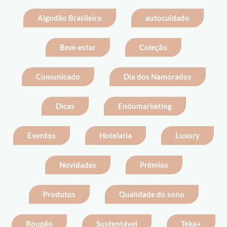
Algodão Brasileiro
autocuidado
Bem-estar
Coleção
Comunicado
Dia dos Namorados
Dicas
Endomarketing
Eventos
Hotelaria
Luxury
Novidades
Prêmios
Produtos
Qualidade do sono
Roupão
Sustentável
Teka+