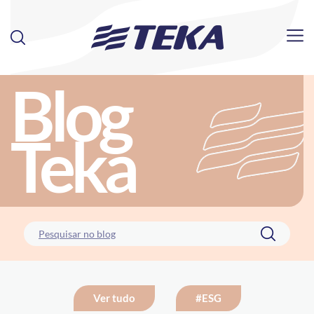
Blog
Teka
Ver tudo
#ESG